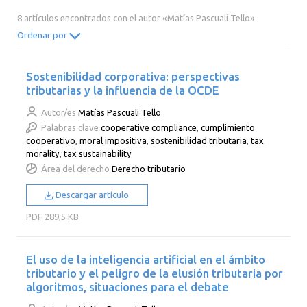
2014
2013
2012
2011
8 artículos encontrados con el autor «Matías Pascuali Tello»
2010
2009
2008
2007
Ordenar por
2006
2005
2004
2003
Sostenibilidad corporativa: perspectivas
2002
2001
2000
tributarias y la influencia de la OCDE
Autor/es
Matías Pascuali Tello
Palabras clave
cooperative compliance
,
cumplimiento
cooperativo
,
moral impositiva
,
sostenibilidad tributaria
,
tax
morality
,
tax sustainability
Área del derecho
Derecho tributario
Descargar artículo
PDF
289,5 KB
El uso de la inteligencia artificial en el ámbito
tributario y el peligro de la elusión tributaria por
algoritmos, situaciones para el debate