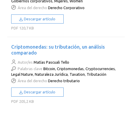
Gobiernos corporativos
,
Mujeres
,
Women
Área del derecho
Derecho Corporativo
Descargar artículo
PDF
120,7 KB
Criptomonedas: su tributación, un análisis
comparado
Autor/es
Matías Pascuali Tello
Palabras clave
Bitcoin
,
Criptomonedas
,
Cryptocurrencies
,
Legal Nature
,
Naturaleza Jurídica
,
Taxation
,
Tributación
Área del derecho
Derecho tributario
Descargar artículo
PDF
205,2 KB