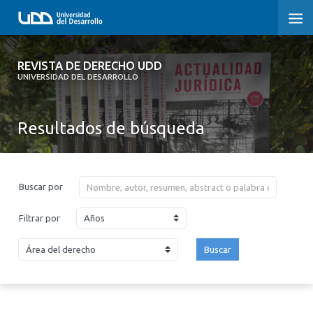
REVISTA DE DERECHO UDD
REVISTA DE DERECHO UDD
UNIVERSIDAD DEL DESARROLLO
INICIO
Resultados de búsqueda
ACERCA DE LA REVISTA
EDICIONES ANTERIORES
Buscar por
CONVOCATORIA
Años
Filtrar por
CONTACTO Y SUSCRIPCIÓN
Buscar
2026
2025
2024
2023
2022
2021
2020
2019
2018
2017
2016
2015