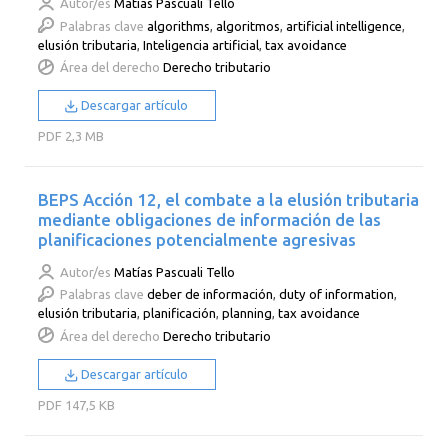
Autor/es
Matías Pascuali Tello
Palabras clave
algorithms
,
algoritmos
,
artificial intelligence
,
elusión tributaria
,
Inteligencia artificial
,
tax avoidance
Área del derecho
Derecho tributario
Descargar artículo
PDF
2,3 MB
BEPS Acción 12, el combate a la elusión tributaria
mediante obligaciones de información de las
planificaciones potencialmente agresivas
Autor/es
Matías Pascuali Tello
Palabras clave
deber de información
,
duty of information
,
elusión tributaria
,
planificación
,
planning
,
tax avoidance
Área del derecho
Derecho tributario
Descargar artículo
PDF
147,5 KB