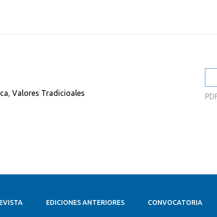
2
2
2
2
2
ica
,
Valores Tradicioales
PD
2
EVISTA
EDICIONES ANTERIORES
CONVOCATORIA