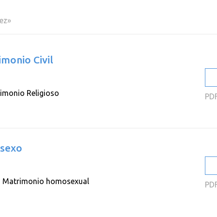
2
uez»
2
2
monio Civil
2
2
imonio Religioso
PD
2
 sexo
,
Matrimonio homosexual
PD