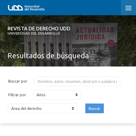
REVISTA DE DERECHO UDD
REVISTA DE DERECHO UDD
UNIVERSIDAD DEL DESARROLLO
INICIO
Resultados de búsqueda
ACERCA DE LA REVISTA
EDICIONES ANTERIORES
Buscar por
CONVOCATORIA
Años
Filtrar por
CONTACTO Y SUSCRIPCIÓN
Buscar
2026
2025
2024
2023
2022
2021
2020
2019
2018
2017
2016
2015