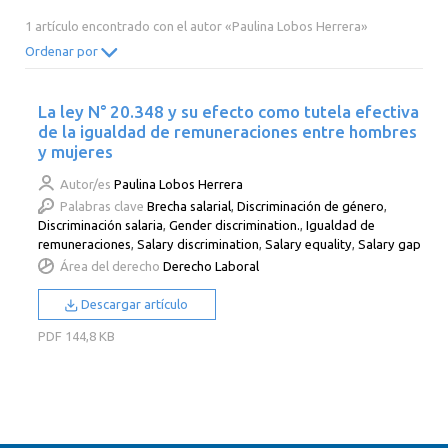
2014
2013
2012
2011
1 artículo encontrado con el autor «Paulina Lobos Herrera»
2010
2009
2008
2007
Ordenar por
2006
2005
2004
2003
La ley N° 20.348 y su efecto como tutela efectiva
2002
2001
2000
de la igualdad de remuneraciones entre hombres
y mujeres
Autor/es
Paulina Lobos Herrera
Palabras clave
Brecha salarial
,
Discriminación de género
,
Discriminación salaria
,
Gender discrimination.
,
Igualdad de
remuneraciones
,
Salary discrimination
,
Salary equality
,
Salary gap
Área del derecho
Derecho Laboral
Descargar artículo
PDF
144,8 KB