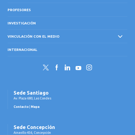
PROFESORES
INVESTIGACIÓN
VINCULACIÓN CON EL MEDIO
INTERNACIONAL
Twitter
Facebook
LinkedIn
YouTube
Instagram
Sede Santiago
Av. Plaza 680, Las Condes
Contacto
|
Mapa
Sede Concepción
Ainavillo 456, Concepción