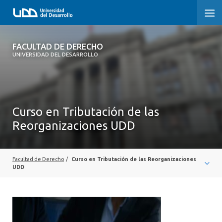
FACULTAD DE DERECHO
FACULTAD DE DERECHO
UNIVERSIDAD DEL DESARROLLO
INICIO
SOBRE LA FACULTAD
Curso en Tributación de las
CARRERAS
Reorganizaciones UDD
POSTGRADOS Y EDUCACIÓN CONTINUA
PROFESORES
Facultad de Derecho
/
Curso en Tributación de las Reorganizaciones
UDD
INVESTIGACIÓN
VINCULACIÓN CON EL MEDIO