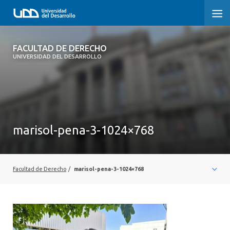
FACULTAD DE DERECHO
FACULTAD DE DERECHO
UNIVERSIDAD DEL DESARROLLO
INICIO
SOBRE LA FACULTAD
CARRERAS
marisol-pena-3-1024×768
POSTGRADOS Y EDUCACIÓN CONTINUA
PROFESORES
Facultad de Derecho
/
marisol-pena-3-1024×768
INVESTIGACIÓN
VINCULACIÓN CON EL MEDIO