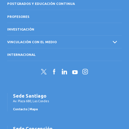
POSTGRADOS Y EDUCACIÓN CONTINUA
PROFESORES
INVESTIGACIÓN
VINCULACIÓN CON EL MEDIO
INTERNACIONAL
Twitter
Facebook
LinkedIn
YouTube
Instagram
Sede Santiago
Av. Plaza 680, Las Condes
Contacto
|
Mapa
Sede Concepción