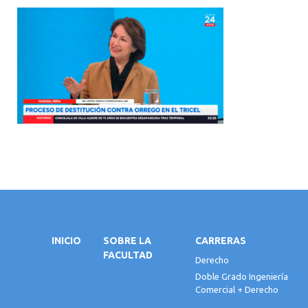
INICIO
SOBRE LA
CARRERAS
FACULTAD
Derecho
Doble Grado Ingeniería
Comercial + Derecho