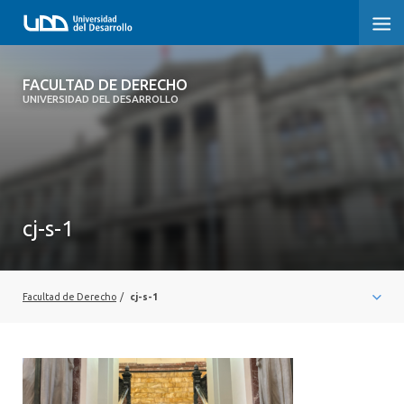
FACULTAD DE DERECHO
FACULTAD DE DERECHO
UNIVERSIDAD DEL DESARROLLO
INICIO
SOBRE LA FACULTAD
CARRERAS
cj-s-1
POSTGRADOS Y EDUCACIÓN CONTINUA
PROFESORES
Facultad de Derecho
/
cj-s-1
INVESTIGACIÓN
VINCULACIÓN CON EL MEDIO