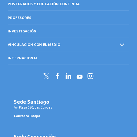
POSTGRADOS Y EDUCACIÓN CONTINUA
PROFESORES
INVESTIGACIÓN
VINCULACIÓN CON EL MEDIO
INTERNACIONAL
Twitter
Facebook
LinkedIn
YouTube
Instagram
Sede Santiago
Av. Plaza 680, Las Condes
Contacto
|
Mapa
Sede Concepción