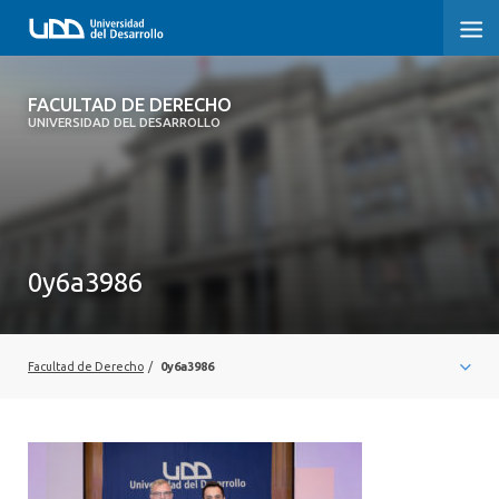
FACULTAD DE DERECHO
FACULTAD DE DERECHO
UNIVERSIDAD DEL DESARROLLO
INICIO
SOBRE LA FACULTAD
CARRERAS
0y6a3986
POSTGRADOS Y EDUCACIÓN CONTINUA
PROFESORES
Facultad de Derecho
/
0y6a3986
INVESTIGACIÓN
VINCULACIÓN CON EL MEDIO