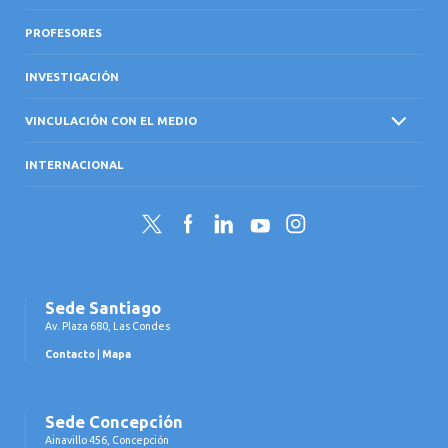
PROFESORES
INVESTIGACIÓN
VINCULACIÓN CON EL MEDIO
INTERNACIONAL
Twitter
Facebook
LinkedIn
YouTube
Instagram
Sede Santiago
Av. Plaza 680, Las Condes
Contacto
|
Mapa
Sede Concepción
Ainavillo 456, Concepción