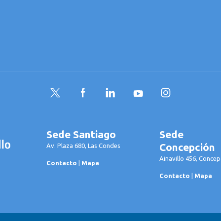
Twitter
Facebook
LinkedIn
YouTube
Instagram
Sede Santiago
Sede
Concepción
Av. Plaza 680, Las Condes
Ainavillo 456, Concep
Contacto
|
Mapa
Contacto
|
Mapa