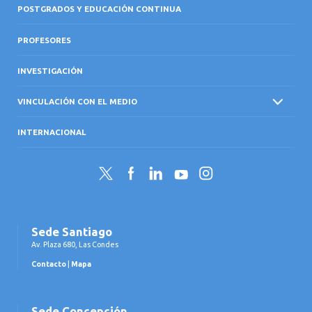
POSTGRADOS Y EDUCACIÓN CONTINUA
PROFESORES
INVESTIGACIÓN
VINCULACIÓN CON EL MEDIO
INTERNACIONAL
Twitter
Facebook
LinkedIn
YouTube
Instagram
Sede Santiago
Av. Plaza 680, Las Condes
Contacto
|
Mapa
Sede Concepción