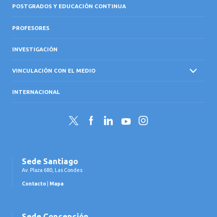
POSTGRADOS Y EDUCACIÓN CONTINUA
PROFESORES
INVESTIGACIÓN
VINCULACIÓN CON EL MEDIO
INTERNACIONAL
Twitter
Facebook
LinkedIn
YouTube
Instagram
Sede Santiago
Av. Plaza 680, Las Condes
Contacto
|
Mapa
Sede Concepción