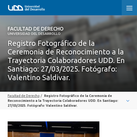
FACULTAD DE DERECHO
FACULTAD DE DERECHO
UNIVERSIDAD DEL DESARROLLO
Registro Fotográfico de la
INICIO
Ceremonia de Reconocimiento a la
SOBRE LA FACULTAD
Trayectoria Colaboradores UDD. En
Santiago: 27/03/2025. Fotógrafo:
CARRERAS
Valentino Saldivar.
POSTGRADOS Y EDUCACIÓN CONTINUA
Facultad de Derecho
/
Registro Fotográfico de la Ceremonia de
PROFESORES
Reconocimiento a la Trayectoria Colaboradores UDD. En Santiago:
27/03/2025. Fotógrafo: Valentino Saldivar.
INVESTIGACIÓN
VINCULACIÓN CON EL MEDIO