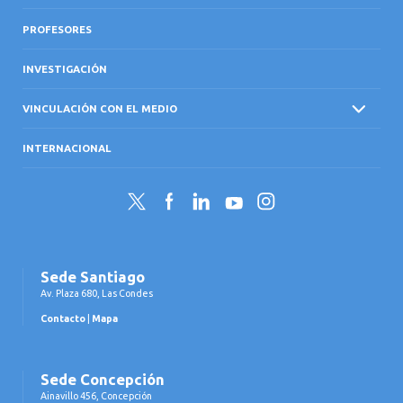
PROFESORES
INVESTIGACIÓN
VINCULACIÓN CON EL MEDIO
INTERNACIONAL
Twitter
Facebook
LinkedIn
YouTube
Instagram
Sede Santiago
Av. Plaza 680, Las Condes
Contacto
|
Mapa
Sede Concepción
Ainavillo 456, Concepción