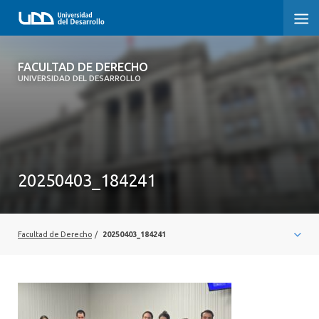
FACULTAD DE DERECHO
FACULTAD DE DERECHO
UNIVERSIDAD DEL DESARROLLO
INICIO
SOBRE LA FACULTAD
CARRERAS
20250403_184241
POSTGRADOS Y EDUCACIÓN CONTINUA
PROFESORES
Facultad de Derecho
/
20250403_184241
INVESTIGACIÓN
VINCULACIÓN CON EL MEDIO