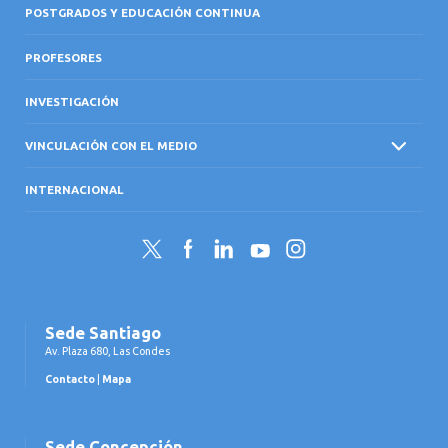
POSTGRADOS Y EDUCACIÓN CONTINUA
PROFESORES
INVESTIGACIÓN
VINCULACIÓN CON EL MEDIO
INTERNACIONAL
Twitter
Facebook
LinkedIn
YouTube
Instagram
Sede Santiago
Av. Plaza 680, Las Condes
Contacto
|
Mapa
Sede Concepción