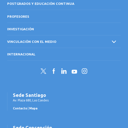
POSTGRADOS Y EDUCACIÓN CONTINUA
PROFESORES
INVESTIGACIÓN
VINCULACIÓN CON EL MEDIO
INTERNACIONAL
Twitter
Facebook
LinkedIn
YouTube
Instagram
Sede Santiago
Av. Plaza 680, Las Condes
Contacto
|
Mapa
Sede Concepción