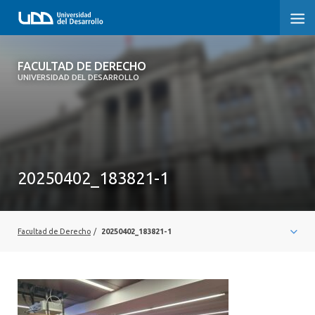
FACULTAD DE DERECHO
FACULTAD DE DERECHO
UNIVERSIDAD DEL DESARROLLO
INICIO
SOBRE LA FACULTAD
CARRERAS
20250402_183821-1
POSTGRADOS Y EDUCACIÓN CONTINUA
PROFESORES
Facultad de Derecho
/
20250402_183821-1
INVESTIGACIÓN
VINCULACIÓN CON EL MEDIO