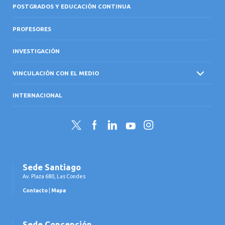
POSTGRADOS Y EDUCACIÓN CONTINUA
PROFESORES
INVESTIGACIÓN
VINCULACIÓN CON EL MEDIO
INTERNACIONAL
Twitter
Facebook
LinkedIn
YouTube
Instagram
Sede Santiago
Av. Plaza 680, Las Condes
Contacto
|
Mapa
Sede Concepción