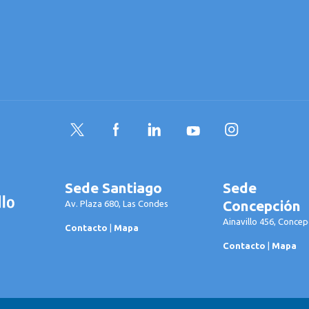
Twitter
Facebook
LinkedIn
YouTube
Instagram
Sede Santiago
Sede
Concepción
Av. Plaza 680, Las Condes
Ainavillo 456, Concep
Contacto
|
Mapa
Contacto
|
Mapa