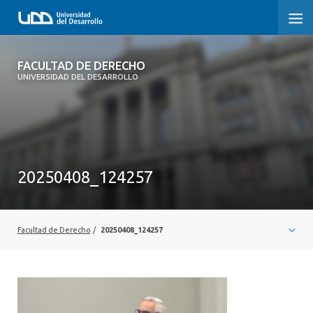
FACULTAD DE DERECHO
FACULTAD DE DERECHO
UNIVERSIDAD DEL DESARROLLO
INICIO
SOBRE LA FACULTAD
CARRERAS
20250408_124257
POSTGRADOS Y EDUCACIÓN CONTINUA
PROFESORES
Facultad de Derecho
/
20250408_124257
INVESTIGACIÓN
VINCULACIÓN CON EL MEDIO