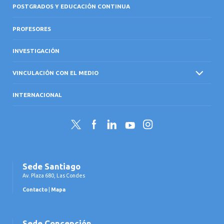
POSTGRADOS Y EDUCACIÓN CONTINUA
PROFESORES
INVESTIGACIÓN
VINCULACIÓN CON EL MEDIO
INTERNACIONAL
Twitter
Facebook
LinkedIn
YouTube
Instagram
Sede Santiago
Av. Plaza 680, Las Condes
Contacto
|
Mapa
Sede Concepción