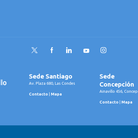
Twitter
Facebook
LinkedIn
YouTube
Instagram
Sede Santiago
Sede
Concepción
Av. Plaza 680, Las Condes
Ainavillo 456, Concep
Contacto
|
Mapa
Contacto
|
Mapa