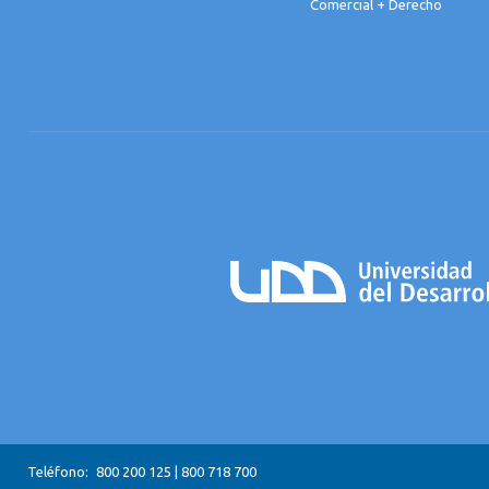
Comercial + Derecho
Teléfono:
800 200 125
|
800 718 700