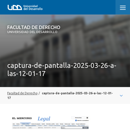
FACULTAD DE DERECHO
FACULTAD DE DERECHO
UNIVERSIDAD DEL DESARROLLO
INICIO
SOBRE LA FACULTAD
captura-de-pantalla-2025-03-26-a-
CARRERAS
las-12-01-17
POSTGRADOS Y EDUCACIÓN CONTINUA
PROFESORES
Facultad de Derecho
/
captura-de-pantalla-2025-03-26-a-las-12-01-
17
INVESTIGACIÓN
VINCULACIÓN CON EL MEDIO