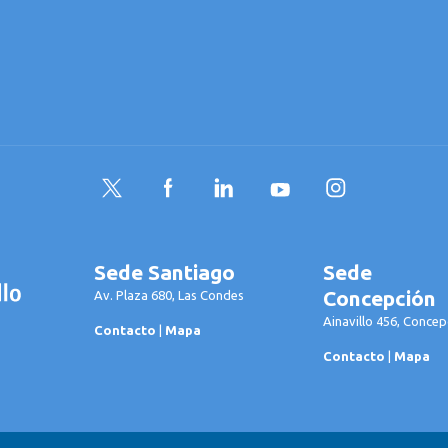
Twitter
Facebook
LinkedIn
YouTube
Instagram
Sede Santiago
Sede
Concepción
Av. Plaza 680, Las Condes
Ainavillo 456, Concep
Contacto
|
Mapa
Contacto
|
Mapa