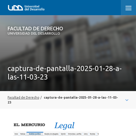
FACULTAD DE DERECHO
FACULTAD DE DERECHO
UNIVERSIDAD DEL DESARROLLO
INICIO
SOBRE LA FACULTAD
captura-de-pantalla-2025-01-28-a-
CARRERAS
las-11-03-23
POSTGRADOS Y EDUCACIÓN CONTINUA
PROFESORES
Facultad de Derecho
/
captura-de-pantalla-2025-01-28-a-las-11-03-
23
INVESTIGACIÓN
VINCULACIÓN CON EL MEDIO