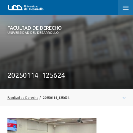
FACULTAD DE DERECHO
FACULTAD DE DERECHO
UNIVERSIDAD DEL DESARROLLO
INICIO
SOBRE LA FACULTAD
CARRERAS
20250114_125624
POSTGRADOS Y EDUCACIÓN CONTINUA
PROFESORES
Facultad de Derecho
/
20250114_125624
INVESTIGACIÓN
VINCULACIÓN CON EL MEDIO