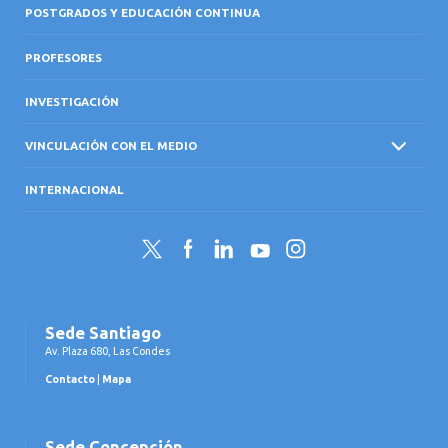
POSTGRADOS Y EDUCACIÓN CONTINUA
PROFESORES
INVESTIGACIÓN
VINCULACIÓN CON EL MEDIO
INTERNACIONAL
Twitter
Facebook
LinkedIn
YouTube
Instagram
Sede Santiago
Av. Plaza 680, Las Condes
Contacto
|
Mapa
Sede Concepción