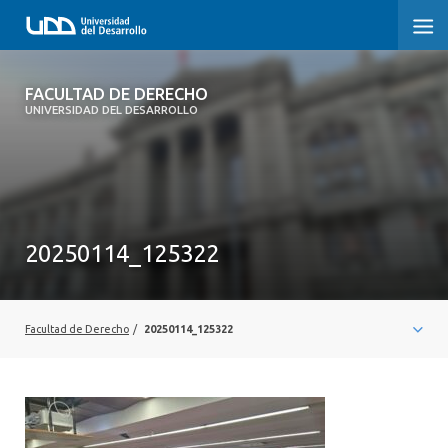
FACULTAD DE DERECHO
FACULTAD DE DERECHO
UNIVERSIDAD DEL DESARROLLO
INICIO
SOBRE LA FACULTAD
CARRERAS
20250114_125322
POSTGRADOS Y EDUCACIÓN CONTINUA
PROFESORES
Facultad de Derecho
/
20250114_125322
INVESTIGACIÓN
VINCULACIÓN CON EL MEDIO