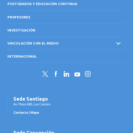
POSTGRADOS Y EDUCACIÓN CONTINUA
PROFESORES
INVESTIGACIÓN
VINCULACIÓN CON EL MEDIO
INTERNACIONAL
Twitter
Facebook
LinkedIn
YouTube
Instagram
Sede Santiago
Av. Plaza 680, Las Condes
Contacto
|
Mapa
Sede Concepción