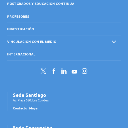
POSTGRADOS Y EDUCACIÓN CONTINUA
PROFESORES
INVESTIGACIÓN
VINCULACIÓN CON EL MEDIO
INTERNACIONAL
Twitter
Facebook
LinkedIn
YouTube
Instagram
Sede Santiago
Av. Plaza 680, Las Condes
Contacto
|
Mapa
Sede Concepción