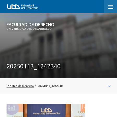
FACULTAD DE DERECHO
FACULTAD DE DERECHO
UNIVERSIDAD DEL DESARROLLO
INICIO
SOBRE LA FACULTAD
CARRERAS
20250113_1242340
POSTGRADOS Y EDUCACIÓN CONTINUA
PROFESORES
Facultad de Derecho
/
20250113_1242340
INVESTIGACIÓN
VINCULACIÓN CON EL MEDIO