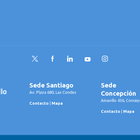
Twitter
Facebook
LinkedIn
YouTube
Instagram
Sede Santiago
Sede
Concepción
Av. Plaza 680, Las Condes
Ainavillo 456, Concep
Contacto
|
Mapa
Contacto
|
Mapa