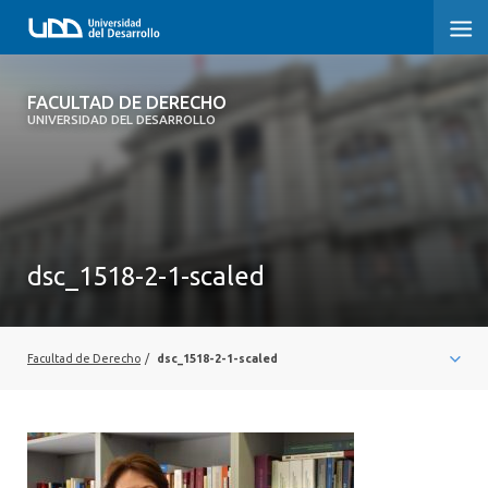
FACULTAD DE DERECHO
FACULTAD DE DERECHO
UNIVERSIDAD DEL DESARROLLO
INICIO
SOBRE LA FACULTAD
CARRERAS
dsc_1518-2-1-scaled
POSTGRADOS Y EDUCACIÓN CONTINUA
PROFESORES
Facultad de Derecho
/
dsc_1518-2-1-scaled
INVESTIGACIÓN
VINCULACIÓN CON EL MEDIO