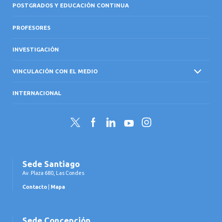
POSTGRADOS Y EDUCACIÓN CONTINUA
PROFESORES
INVESTIGACIÓN
VINCULACIÓN CON EL MEDIO
INTERNACIONAL
Twitter
Facebook
LinkedIn
YouTube
Instagram
Sede Santiago
Av. Plaza 680, Las Condes
Contacto
|
Mapa
Sede Concepción