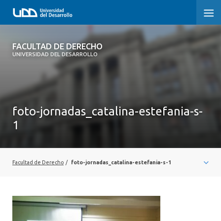
FACULTAD DE DERECHO
FACULTAD DE DERECHO
UNIVERSIDAD DEL DESARROLLO
INICIO
SOBRE LA FACULTAD
foto-jornadas_catalina-estefania-s-
CARRERAS
1
POSTGRADOS Y EDUCACIÓN CONTINUA
PROFESORES
Facultad de Derecho
/
foto-jornadas_catalina-estefania-s-1
INVESTIGACIÓN
VINCULACIÓN CON EL MEDIO