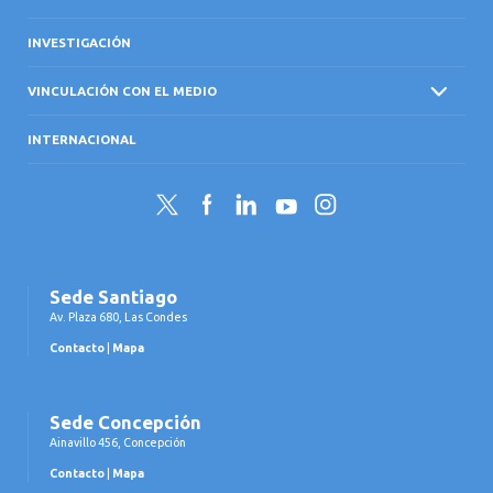
INVESTIGACIÓN
VINCULACIÓN CON EL MEDIO
INTERNACIONAL
Twitter
Facebook
LinkedIn
YouTube
Instagram
Sede Santiago
Av. Plaza 680, Las Condes
Contacto
|
Mapa
Sede Concepción
Ainavillo 456, Concepción
Contacto
|
Mapa