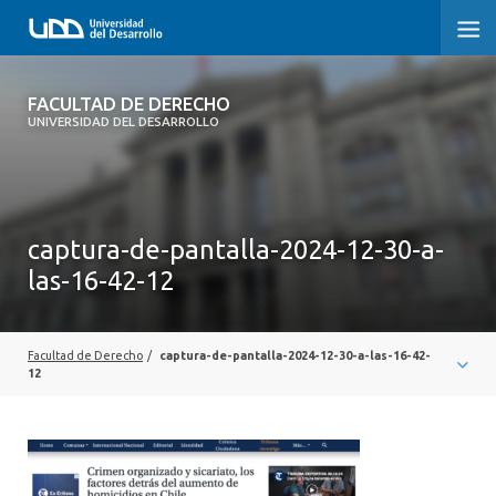
FACULTAD DE DERECHO
FACULTAD DE DERECHO
UNIVERSIDAD DEL DESARROLLO
INICIO
SOBRE LA FACULTAD
captura-de-pantalla-2024-12-30-a-
CARRERAS
las-16-42-12
POSTGRADOS Y EDUCACIÓN CONTINUA
PROFESORES
Facultad de Derecho
/
captura-de-pantalla-2024-12-30-a-las-16-42-
12
INVESTIGACIÓN
VINCULACIÓN CON EL MEDIO