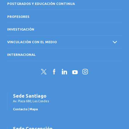
POSTGRADOS Y EDUCACIÓN CONTINUA
PROFESORES
INVESTIGACIÓN
VINCULACIÓN CON EL MEDIO
INTERNACIONAL
Twitter
Facebook
LinkedIn
YouTube
Instagram
Sede Santiago
Av. Plaza 680, Las Condes
Contacto
|
Mapa
Sede Concepción