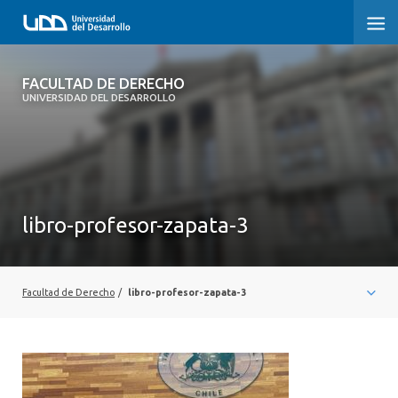
FACULTAD DE DERECHO
FACULTAD DE DERECHO
UNIVERSIDAD DEL DESARROLLO
INICIO
SOBRE LA FACULTAD
CARRERAS
libro-profesor-zapata-3
POSTGRADOS Y EDUCACIÓN CONTINUA
PROFESORES
Facultad de Derecho
/
libro-profesor-zapata-3
INVESTIGACIÓN
VINCULACIÓN CON EL MEDIO