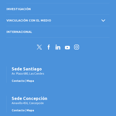
INVESTIGACIÓN
VINCULACIÓN CON EL MEDIO
INTERNACIONAL
Twitter
Facebook
LinkedIn
YouTube
Instagram
Sede Santiago
Av. Plaza 680, Las Condes
Contacto
|
Mapa
Sede Concepción
Ainavillo 456, Concepción
Contacto
|
Mapa