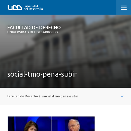
FACULTAD DE DERECHO
FACULTAD DE DERECHO
UNIVERSIDAD DEL DESARROLLO
INICIO
SOBRE LA FACULTAD
CARRERAS
social-tmo-pena-subir
POSTGRADOS Y EDUCACIÓN CONTINUA
PROFESORES
Facultad de Derecho
/
social-tmo-pena-subir
INVESTIGACIÓN
VINCULACIÓN CON EL MEDIO