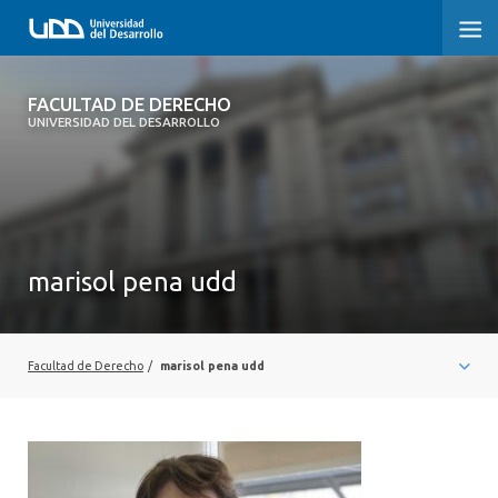
FACULTAD DE DERECHO
FACULTAD DE DERECHO
UNIVERSIDAD DEL DESARROLLO
INICIO
SOBRE LA FACULTAD
CARRERAS
marisol pena udd
POSTGRADOS Y EDUCACIÓN CONTINUA
PROFESORES
Facultad de Derecho
/
marisol pena udd
INVESTIGACIÓN
VINCULACIÓN CON EL MEDIO