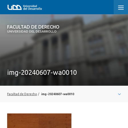
FACULTAD DE DERECHO
FACULTAD DE DERECHO
UNIVERSIDAD DEL DESARROLLO
INICIO
SOBRE LA FACULTAD
CARRERAS
img-20240607-wa0010
POSTGRADOS Y EDUCACIÓN CONTINUA
PROFESORES
Facultad de Derecho
/
img-20240607-wa0010
INVESTIGACIÓN
VINCULACIÓN CON EL MEDIO