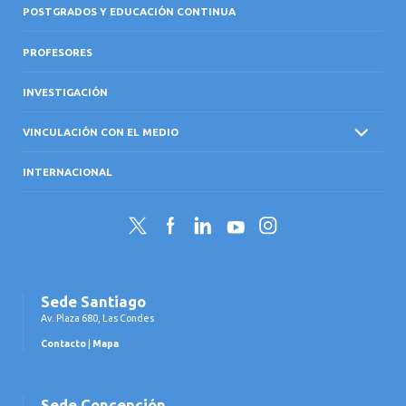
POSTGRADOS Y EDUCACIÓN CONTINUA
PROFESORES
INVESTIGACIÓN
VINCULACIÓN CON EL MEDIO
INTERNACIONAL
Twitter
Facebook
LinkedIn
YouTube
Instagram
Sede Santiago
Av. Plaza 680, Las Condes
Contacto
|
Mapa
Sede Concepción