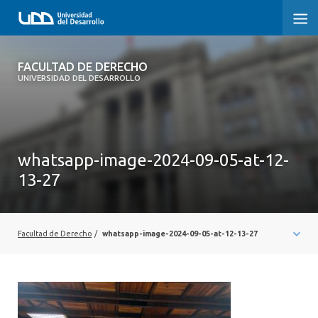
FACULTAD DE DERECHO
FACULTAD DE DERECHO
UNIVERSIDAD DEL DESARROLLO
INICIO
SOBRE LA FACULTAD
whatsapp-image-2024-09-05-at-12-
CARRERAS
13-27
POSTGRADOS Y EDUCACIÓN CONTINUA
PROFESORES
Facultad de Derecho
/
whatsapp-image-2024-09-05-at-12-13-27
INVESTIGACIÓN
VINCULACIÓN CON EL MEDIO