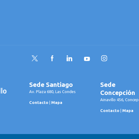
Twitter
Facebook
LinkedIn
YouTube
Instagram
Sede Santiago
Sede
Concepción
Av. Plaza 680, Las Condes
Ainavillo 456, Concep
Contacto
|
Mapa
Contacto
|
Mapa