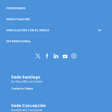
PROFESORES
INVESTIGACIÓN
VINCULACIÓN CON EL MEDIO
INTERNACIONAL
Twitter
Facebook
LinkedIn
YouTube
Instagram
Sede Santiago
Av. Plaza 680, Las Condes
Contacto
|
Mapa
Sede Concepción
Ainavillo 456, Concepción