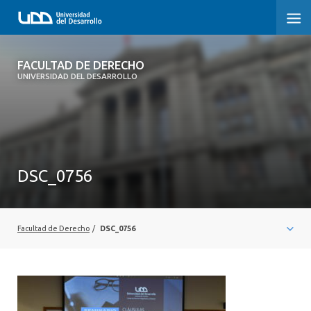
FACULTAD DE DERECHO
FACULTAD DE DERECHO
UNIVERSIDAD DEL DESARROLLO
INICIO
SOBRE LA FACULTAD
CARRERAS
DSC_0756
POSTGRADOS Y EDUCACIÓN CONTINUA
PROFESORES
Facultad de Derecho
/
DSC_0756
INVESTIGACIÓN
VINCULACIÓN CON EL MEDIO