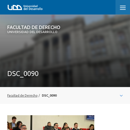
FACULTAD DE DERECHO
FACULTAD DE DERECHO
UNIVERSIDAD DEL DESARROLLO
INICIO
SOBRE LA FACULTAD
CARRERAS
DSC_0090
POSTGRADOS Y EDUCACIÓN CONTINUA
PROFESORES
Facultad de Derecho
/
DSC_0090
INVESTIGACIÓN
VINCULACIÓN CON EL MEDIO