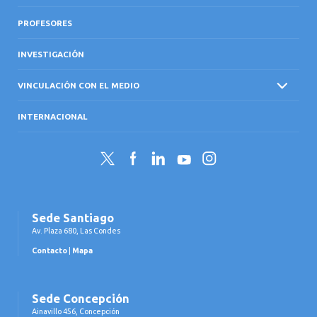
PROFESORES
INVESTIGACIÓN
VINCULACIÓN CON EL MEDIO
INTERNACIONAL
Twitter
Facebook
LinkedIn
YouTube
Instagram
Sede Santiago
Av. Plaza 680, Las Condes
Contacto
|
Mapa
Sede Concepción
Ainavillo 456, Concepción