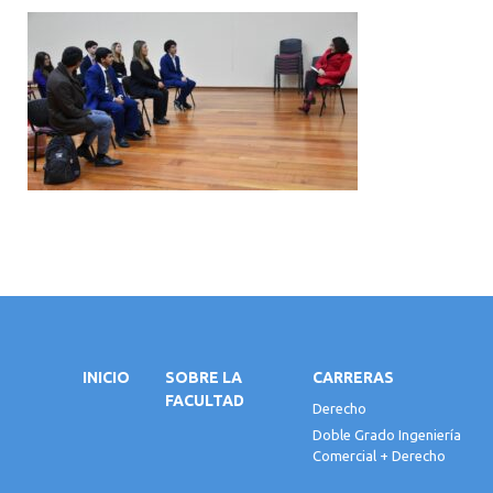
INICIO
SOBRE LA
CARRERAS
FACULTAD
Derecho
Doble Grado Ingeniería
Comercial + Derecho