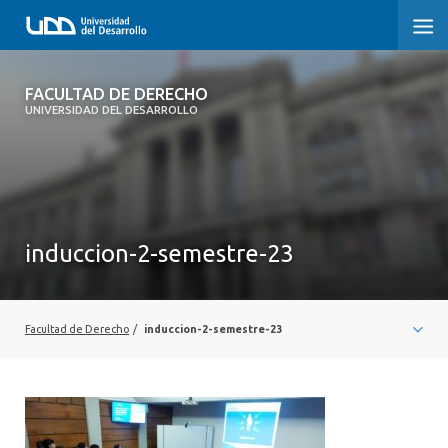
FACULTAD DE DERECHO
FACULTAD DE DERECHO
UNIVERSIDAD DEL DESARROLLO
INICIO
SOBRE LA FACULTAD
CARRERAS
induccion-2-semestre-23
POSTGRADOS Y EDUCACIÓN CONTINUA
PROFESORES
Facultad de Derecho
/
induccion-2-semestre-23
INVESTIGACIÓN
VINCULACIÓN CON EL MEDIO