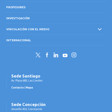
PROFESORES
INVESTIGACIÓN
VINCULACIÓN CON EL MEDIO
INTERNACIONAL
Twitter
Facebook
LinkedIn
YouTube
Instagram
Sede Santiago
Av. Plaza 680, Las Condes
Contacto
|
Mapa
Sede Concepción
Ainavillo 456, Concepción