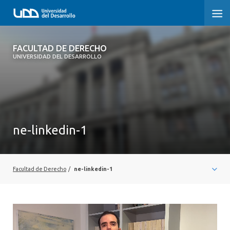
FACULTAD DE DERECHO
FACULTAD DE DERECHO
UNIVERSIDAD DEL DESARROLLO
INICIO
SOBRE LA FACULTAD
CARRERAS
ne-linkedin-1
POSTGRADOS Y EDUCACIÓN CONTINUA
PROFESORES
Facultad de Derecho
/
ne-linkedin-1
INVESTIGACIÓN
Video
VINCULACIÓN CON EL MEDIO
Player