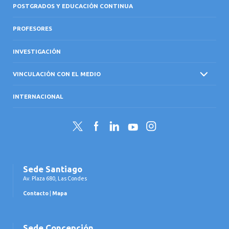
POSTGRADOS Y EDUCACIÓN CONTINUA
PROFESORES
INVESTIGACIÓN
VINCULACIÓN CON EL MEDIO
INTERNACIONAL
Twitter
Facebook
LinkedIn
YouTube
Instagram
Sede Santiago
Av. Plaza 680, Las Condes
Contacto
|
Mapa
Sede Concepción