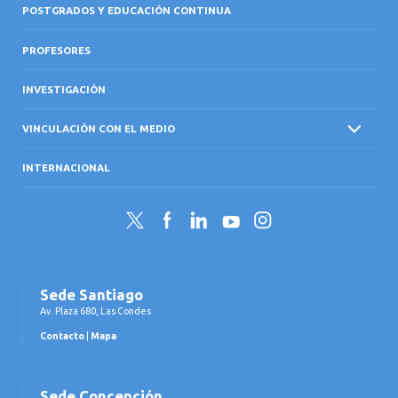
POSTGRADOS Y EDUCACIÓN CONTINUA
PROFESORES
INVESTIGACIÓN
VINCULACIÓN CON EL MEDIO
INTERNACIONAL
Twitter
Facebook
LinkedIn
YouTube
Instagram
Sede Santiago
Av. Plaza 680, Las Condes
Contacto
|
Mapa
Sede Concepción