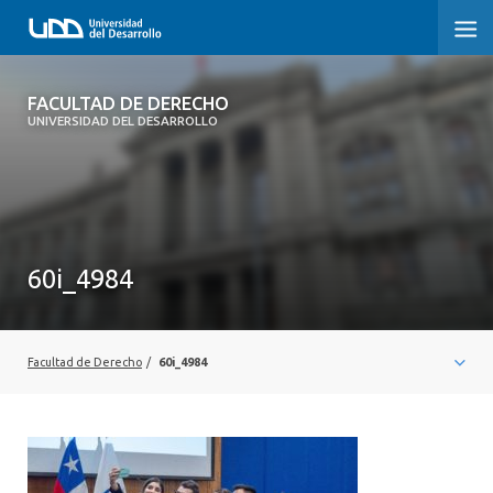
FACULTAD DE DERECHO
FACULTAD DE DERECHO
UNIVERSIDAD DEL DESARROLLO
INICIO
SOBRE LA FACULTAD
CARRERAS
60i_4984
POSTGRADOS Y EDUCACIÓN CONTINUA
PROFESORES
Facultad de Derecho
/
60i_4984
INVESTIGACIÓN
VINCULACIÓN CON EL MEDIO