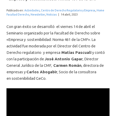
INTERNACIONAL
Publicado en:
Actividades
,
Centro de Derecho Regulatorio y Empresa
,
Home
Facultad Derecho
,
Newsletter
,
Noticias
|
14 abril, 2023
Con gran éxito se desarrolló el viernes 14 de abril el
Seminario organizado por la Facultad de Derecho sobre
«Empresa y sostenibilidad: Norma 461 de la CMF». La
actividad fue moderada por el Director del Centro de
Derecho regulatorio y empresa
Matías Pascuali
y contó
con la participación de
José Antonio Gapar
, Director
General Jurídico de la CMF,
Carmen Román
, directora de
empresas y
Carlos Abogabir
, Socio de la consultora
en sostenibilidad GeCo.