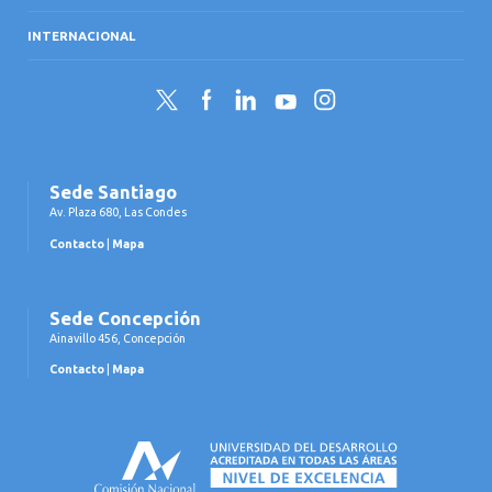
INTERNACIONAL
Twitter
Facebook
LinkedIn
YouTube
Instagram
Sede Santiago
Av. Plaza 680, Las Condes
Contacto
|
Mapa
Sede Concepción
Ainavillo 456, Concepción
Contacto
|
Mapa