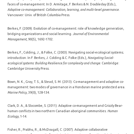
faces of co-management. In D. Armitage, F. Berkes & N. Doubleday (Eds.),
Adaptive co-management: Collaboration, learning, and multi-level governance.
Vancouver: Univ. of British Columbia Press.
Berkes, F. (2009). Evolution of co-management: role of knowledge generation,
bridging organizations and social learning.
Journal of Environmental
Management
, 90(5), 1692-1702.
Berkes, F., Colding, J., & Folke, C. (2003). Navigating social-ecological systems;
introduction. In F. Berkes, J. Colding & C. Folke (Eds.),
Navigating Social-
ecological systems: Building Resilience for complexity and change
. Cambridge:
Cambridge University Press.
Bown, N. K., Gray, T. S., & Stead, S. M. (2013). Co-management and adaptive co-
management: two modes of governance in a Honduran marine protected area.
Marine Policy
, 39(0), 128-134.
Clark, D. A., & Slocombe, S. (2011). Adaptive co-management and Grizzly Bear-
human conflicts in two northern Canadian aboriginal communities.
Human
Ecology
, 1-14.
Fisher, R., Prabhu, R., & McDougall, C. (2007). Adaptive collaborative