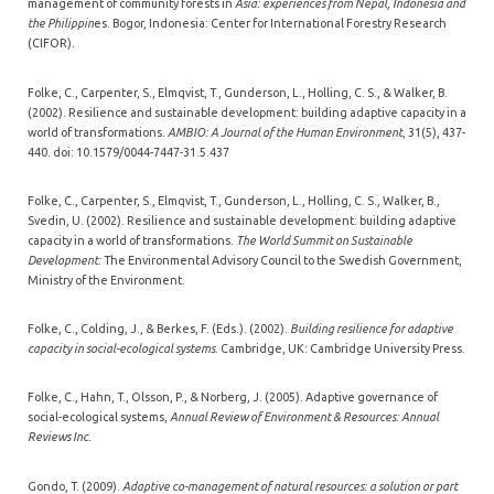
management of community forests in
Asia: experiences from Nepal, Indonesia and
the Philippin
es. Bogor, Indonesia: Center for International Forestry Research
(CIFOR).
Folke, C., Carpenter, S., Elmqvist, T., Gunderson, L., Holling, C. S., & Walker, B.
(2002). Resilience and sustainable development: building adaptive capacity in a
world of transformations
. AMBIO: A Journal of the Human Environment
, 31(5), 437-
440. doi: 10.1579/0044-7447-31.5.437
Folke, C., Carpenter, S., Elmqvist, T., Gunderson, L., Holling, C. S., Walker, B.,
Svedin, U. (2002). Resilience and sustainable development: building adaptive
capacity in a world of transformations.
The World Summit on Sustainable
Development:
The Environmental Advisory Council to the Swedish Government,
Ministry of the Environment.
Folke, C., Colding, J., & Berkes, F. (Eds.). (2002).
Building resilience for adaptive
capacity in social-ecological systems
. Cambridge, UK: Cambridge University Press.
Folke, C., Hahn, T., Olsson, P., & Norberg, J. (2005). Adaptive governance of
social-ecological systems,
Annual Review of Environment & Resources: Annual
Reviews Inc.
Gondo, T. (2009).
Adaptive co-management of natural resources: a solution or part