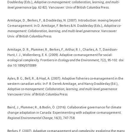
Doubleday (Eds.),
Adaptive co-management: collaboration, learning, and multi-
level governance
(pp. 62-82). Vancouver: Univ of British Columbia Press.
Armitage, D., Berkes, F., & Doubleday, N. (2007). Introduction: moving beyond
Co-management. In D. Armitage, F. Berkes & N. Doubleday (Eds.),
Adaptive co-
management: Collaboration, learning, and multi-level governance
. Vancouver
Univ. of British Columbia Press.
Armitage, D. R., Plummer, R., Berkes, F., Arthur, R. I., Charles, A. T., Davidson-
Hunt, I. J., Wollenberg, E. K. (2009). Adaptive co-management for social-
ecological complexity. Frontiers in
Ecology and the Environment
, 7(2), 95-102. doi:
doi:10.1890/070089
Ayles, B. G., Bell, R., & Hoyt, A. (2007). Adaptive fisheries co-management in the
western canadian artic. In F. B. Derek Armitage, and Nancy Doubleday (Ed.),
Adaptive co-management: Collaboration, learning, and multi-level governance
Vancouver Univ. of British Columbia Press
Baird, J., Plummer, R., & Bodin, Ö. (2016). Collaborative governance for climate
change adaptation in Canada: Experimenting with adaptive co-management.
Regional Environmental Change
, 16(3), 747-758.
Berkes, F. (2007). Adaptive co-management and complexity: exploring the many