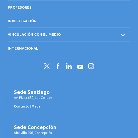
PROFESORES
INVESTIGACIÓN
VINCULACIÓN CON EL MEDIO
INTERNACIONAL
Twitter
Facebook
LinkedIn
YouTube
Instagram
Sede Santiago
Av. Plaza 680, Las Condes
Contacto
|
Mapa
Sede Concepción
Ainavillo 456, Concepción