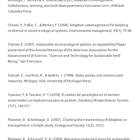
Collaboration, learning, and multi-level governance
Vancouver Univ. of British
Columbia Press.
Olsson, P., Folke, C., & Berkes, F. (2004). Adaptive comanagement for building
resilience in social–ecological systems.
Environmental management
, 34(1), 75-90.
Ostrom, E. (2007).
Sustainable social-ecological systems: an impossibility?
Paper
presented at the Annual Meetings of the American Association for the
Advancement of Science, “Science and Technology for Sustainable Well-
Being,” San Francisco.
Ostrom, E., Gardner, R., & Walker, J. (1994).
Rules, games, and common-pool
resources. Michigan, USA.
University of Michigan Press.
Oyarzun, F, & Taucare, H. T. (2018). El cambio de paradigma en el turismo
sustentable Las implicancias para su gestión.
Estudios y Perspectivas en Turismo
,
27(1), 140-157.
Plummer, R., & Armitage, D. (2007). Charting the new territory of Adaptive co-
management: a Delphi study.
Ecology and Society
, 12(2), 10-22.
Plummer, R., & Fennell, D. A. (2009). Managing protected areas for sustainable