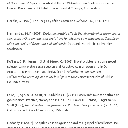
of the problem?
Paper presented at the 2009 Amsterdam Conference on the
Human Dimensions of Global Environmental Change, Amsterdam.
Hardin, G. (1968). The Tragedy of the Commons.
Science
, 162, 1243-1248.
Hernandez, M. F. (2009).
Exploring possible effects that diversity of preferences for
the future within communities could have for adaptive co-management. Case study
of a community of farmers in Bali, Indonesia
. (Master), Stockholm University,
Stockholm.
Kofinas, G. P., Herman, S. J., & Meek, C. (2007). Novel problems require novel
solutions: innovation as an outcome of Adaptive co-management. In D.
Armitage, B. Fikret & N. Doubleday (Eds.),
Adaptive co-management:
Collaboration, learning, and multi-level governance
Vancouver Univ. of British
Columbia Press
Laws, E., Agrusa, J., Scott, N., & Richins, H. (2011). Foreword: Tourist destination
governance: Practice, theory and issues. . In E. Laws, H. Richins, J. Agrusa & N.
Scott (Eds.),
Tourist destination governance: Practice, theory and issues
(pp. 1 – 16).
Oxfordshire, UK and Cambridge, USA: Cabi.
Nadasdy, P. (2007). Adaptive co-management and the gospel of resilience. In D.
Armitage, F. Berkes & N. Doubleday (Eds.),
Adaptive co-management: