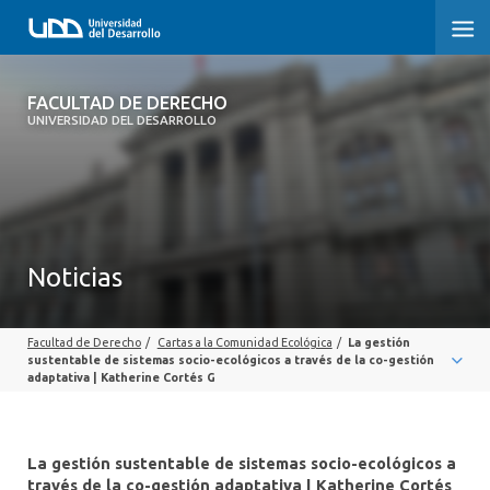
FACULTAD DE DERECHO
FACULTAD DE DERECHO
UNIVERSIDAD DEL DESARROLLO
INICIO
SOBRE LA FACULTAD
CARRERAS
Noticias
POSTGRADOS Y EDUCACIÓN CONTINUA
Facultad de Derecho
/
Cartas a la Comunidad Ecológica
/
La gestión
PROFESORES
sustentable de sistemas socio-ecológicos a través de la co-gestión
adaptativa | Katherine Cortés G
INVESTIGACIÓN
VINCULACIÓN CON EL MEDIO
La gestión sustentable de sistemas socio-ecológicos a
través de la co-gestión adaptativa | Katherine Cortés