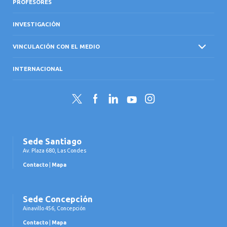
PROFESORES
INVESTIGACIÓN
VINCULACIÓN CON EL MEDIO
INTERNACIONAL
Twitter
Facebook
LinkedIn
YouTube
Instagram
Sede Santiago
Av. Plaza 680, Las Condes
Contacto
|
Mapa
Sede Concepción
Ainavillo 456, Concepción
Contacto
|
Mapa