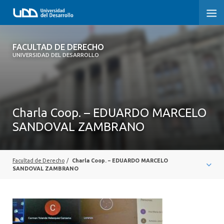
FACULTAD DE DERECHO
FACULTAD DE DERECHO
UNIVERSIDAD DEL DESARROLLO
INICIO
SOBRE LA FACULTAD
Charla Coop. – EDUARDO MARCELO
CARRERAS
SANDOVAL ZAMBRANO
POSTGRADOS Y EDUCACIÓN CONTINUA
PROFESORES
Facultad de Derecho
/
Charla Coop. – EDUARDO MARCELO
SANDOVAL ZAMBRANO
INVESTIGACIÓN
VINCULACIÓN CON EL MEDIO