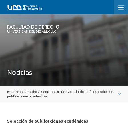
FACULTAD DE DERECHO
FACULTAD DE DERECHO
UNIVERSIDAD DEL DESARROLLO
INICIO
SOBRE LA FACULTAD
CARRERAS
Noticias
POSTGRADOS Y EDUCACIÓN CONTINUA
PROFESORES
Facultad de Derecho
/
Centro de Justicia Constitucional
/
Selección de
publicaciones académicas
INVESTIGACIÓN
VINCULACIÓN CON EL MEDIO
Selección de publicaciones académicas