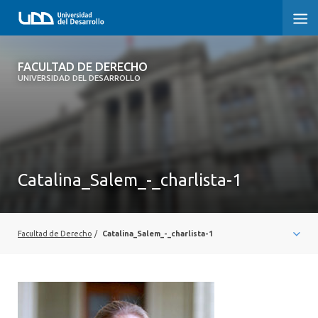
FACULTAD DE DERECHO
FACULTAD DE DERECHO
UNIVERSIDAD DEL DESARROLLO
INICIO
SOBRE LA FACULTAD
CARRERAS
Catalina_Salem_-_charlista-1
POSTGRADOS Y EDUCACIÓN CONTINUA
PROFESORES
Facultad de Derecho
/
Catalina_Salem_-_charlista-1
INVESTIGACIÓN
VINCULACIÓN CON EL MEDIO