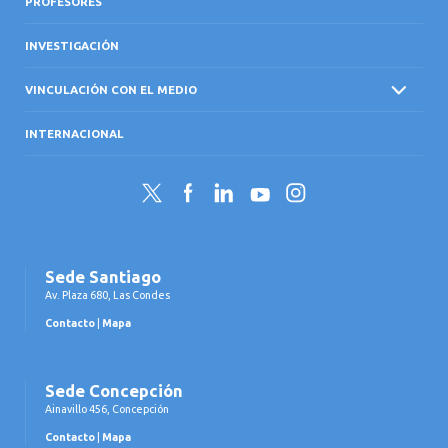
PROFESORES
INVESTIGACIÓN
VINCULACIÓN CON EL MEDIO
INTERNACIONAL
Twitter
Facebook
LinkedIn
YouTube
Instagram
Sede Santiago
Av. Plaza 680, Las Condes
Contacto
|
Mapa
Sede Concepción
Ainavillo 456, Concepción
Contacto
|
Mapa