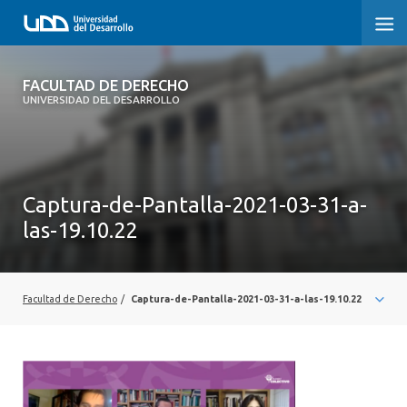
FACULTAD DE DERECHO
FACULTAD DE DERECHO
UNIVERSIDAD DEL DESARROLLO
INICIO
SOBRE LA FACULTAD
Captura-de-Pantalla-2021-03-31-a-
CARRERAS
las-19.10.22
POSTGRADOS Y EDUCACIÓN CONTINUA
PROFESORES
Facultad de Derecho
/
Captura-de-Pantalla-2021-03-31-a-las-19.10.22
INVESTIGACIÓN
VINCULACIÓN CON EL MEDIO