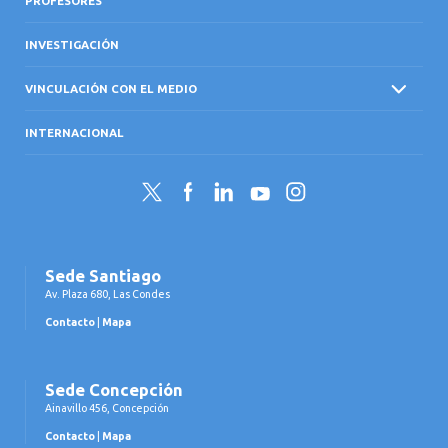
PROFESORES
INVESTIGACIÓN
VINCULACIÓN CON EL MEDIO
INTERNACIONAL
Twitter
Facebook
LinkedIn
YouTube
Instagram
Sede Santiago
Av. Plaza 680, Las Condes
Contacto
|
Mapa
Sede Concepción
Ainavillo 456, Concepción
Contacto
|
Mapa