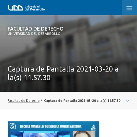
FACULTAD DE DERECHO
FACULTAD DE DERECHO
UNIVERSIDAD DEL DESARROLLO
INICIO
SOBRE LA FACULTAD
Captura de Pantalla 2021-03-20 a
CARRERAS
la(s) 11.57.30
POSTGRADOS Y EDUCACIÓN CONTINUA
PROFESORES
Facultad de Derecho
/
Captura de Pantalla 2021-03-20 a la(s) 11.57.30
INVESTIGACIÓN
VINCULACIÓN CON EL MEDIO