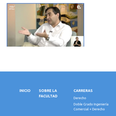
INICIO
SOBRE LA
CARRERAS
FACULTAD
Derecho
Doble Grado Ingeniería
Comercial + Derecho