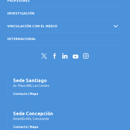
PROFESORES
INVESTIGACIÓN
VINCULACIÓN CON EL MEDIO
INTERNACIONAL
Twitter
Facebook
LinkedIn
YouTube
Instagram
Sede Santiago
Av. Plaza 680, Las Condes
Contacto
|
Mapa
Sede Concepción
Ainavillo 456, Concepción
Contacto
|
Mapa